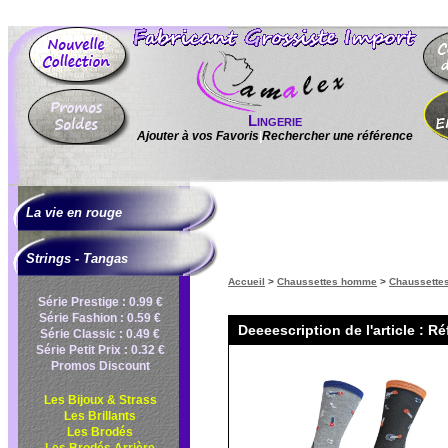
Lingerie
Ajouter à vos Favoris
|
Rechercher une référence
La vie en rouge
Strings - Tangas
Accueil
>
Chaussettes homme
>
Chaussette
Série Prestige : 0.99 €
Série Fashion : 0.59 €
Deeeescription de l'article : R
Série Classic : 0.49 €
Série Petit Prix : 0.32 €
Promos Discount
Les Bijoux & Strass
Les Brillants
Les Brodés