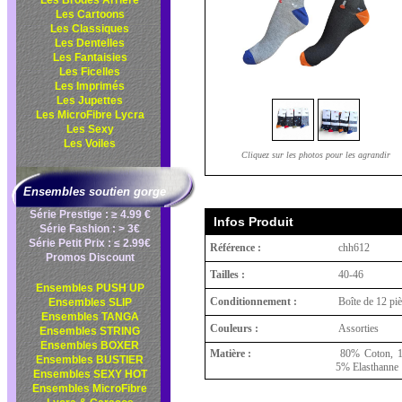
Les Brodés Arrière
Les Cartoons
Les Classiques
Les Dentelles
Les Fantaisies
Les Ficelles
Les Imprimés
Les Jupettes
Les MicroFibre Lycra
Les Sexy
Les Voiles
Cliquez sur les photos pour les agrandir
Ensembles soutien gorge
Série Prestige : ≥ 4.99 €
Infos Produit
Série Fashion : > 3€
Série Petit Prix : ≤ 2.99€
Référence :
chh612
Promos Discount
Tailles :
40-46
Ensembles PUSH UP
Conditionnement :
Boîte de 12 pi
Ensembles SLIP
Ensembles TANGA
Couleurs :
Assorties
Ensembles STRING
Ensembles BOXER
Matière :
80% Coton, 15
Ensembles BUSTIER
5% Elasthanne
Ensembles SEXY HOT
Ensembles MicroFibre