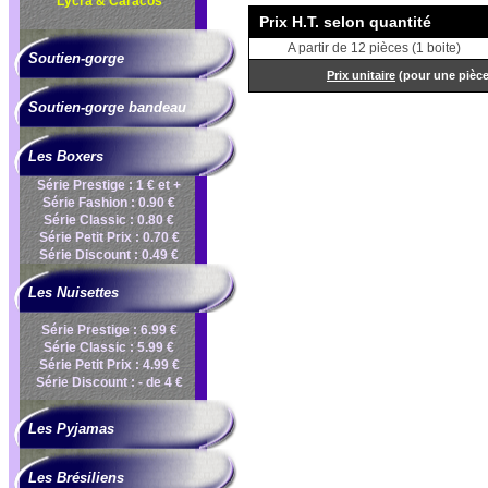
Lycra & Caracos
Prix H.T. selon quantité
A partir de 12 pièces (1 boite)
Soutien-gorge
Prix unitaire
(pour une pièc
Soutien-gorge bandeau
Les Boxers
Série Prestige : 1 € et +
Série Fashion : 0.90 €
Série Classic : 0.80 €
Série Petit Prix : 0.70 €
Série Discount : 0.49 €
Les Nuisettes
Série Prestige : 6.99 €
Série Classic : 5.99 €
Série Petit Prix : 4.99 €
Série Discount : - de 4 €
Les Pyjamas
Les Brésiliens