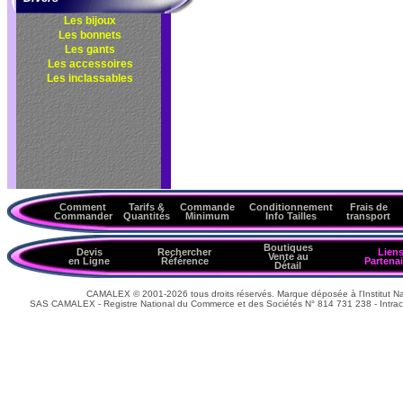
Les bijoux
Les bonnets
Les gants
Les accessoires
Les inclassables
Comment
Tarifs &
Commande
Conditionnement
Frais de
Commander
Quantités
Minimum
Info Tailles
transport
Boutiques
Devis
Rechercher
Lien
Vente au
en Ligne
Référence
Partenai
Détail
CAMALEX © 2001-2026 tous droits réservés. Marque déposée à l'Institut Nat
SAS CAMALEX - Registre National du Commerce et des Sociétés N° 814 731 238 - Intrac