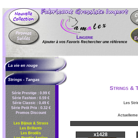
Lingerie
Ajouter à vos Favoris
|
Rechercher une référence
La vie en rouge
Strings - Tangas
Strings & 
Série Prestige : 0.99 €
Série Fashion : 0.59 €
Série Classic : 0.49 €
Les Stri
Série Petit Prix : 0.32 €
Promos Discount
Actuellemen
Les Bijoux & Strass
Les Brillants
Les Brodés
x1428