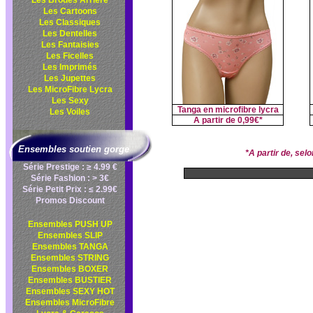
Les Brodés Arrière
Les Cartoons
Les Classiques
Les Dentelles
Les Fantaisies
Les Ficelles
Les Imprimés
Les Jupettes
Les MicroFibre Lycra
Les Sexy
Tanga en microfibre lycra
Les Voiles
A partir de
0,99€*
Ensembles soutien gorge
*A partir de, se
Série Prestige : ≥ 4.99 €
Série Fashion : > 3€
Série Petit Prix : ≤ 2.99€
Promos Discount
Ensembles PUSH UP
Ensembles SLIP
Ensembles TANGA
Ensembles STRING
Ensembles BOXER
Ensembles BUSTIER
Ensembles SEXY HOT
Ensembles MicroFibre