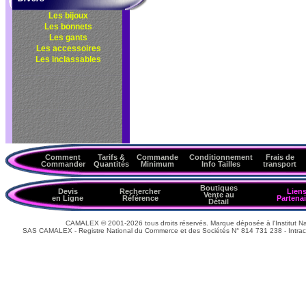
Les bijoux
Les bonnets
Les gants
Les accessoires
Les inclassables
Comment
Tarifs &
Commande
Conditionnement
Frais de
Commander
Quantités
Minimum
Info Tailles
transport
Boutiques
Devis
Rechercher
Lien
Vente au
en Ligne
Référence
Partenai
Détail
CAMALEX © 2001-2026 tous droits réservés. Marque déposée à l'Institut Nat
SAS CAMALEX - Registre National du Commerce et des Sociétés N° 814 731 238 - Intrac