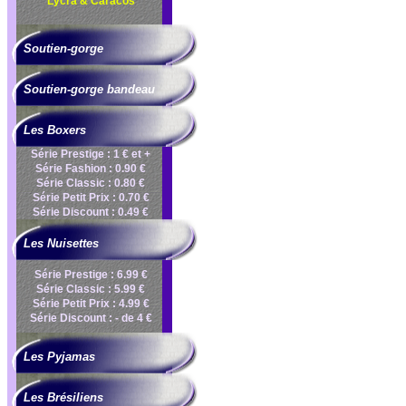
Lycra & Caracos
Soutien-gorge
Soutien-gorge bandeau
Les Boxers
Série Prestige : 1 € et +
Série Fashion : 0.90 €
Série Classic : 0.80 €
Série Petit Prix : 0.70 €
Série Discount : 0.49 €
Les Nuisettes
Série Prestige : 6.99 €
Série Classic : 5.99 €
Série Petit Prix : 4.99 €
Série Discount : - de 4 €
Les Pyjamas
Les Brésiliens