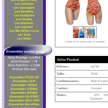
Les Brodés Arrière
Les Cartoons
Les Classiques
Les Dentelles
Les Fantaisies
Les Ficelles
Les Imprimés
Les Jupettes
Les MicroFibre Lycra
Les Sexy
Les Voiles
Cliquez sur les photos pour les agrandir
Ensembles soutien gorge
Série Prestige : ≥ 4.99 €
Infos Produit
Série Fashion : > 3€
Série Petit Prix : ≤ 2.99€
Référence :
mb706
Promos Discount
Tailles :
38-46
Ensembles PUSH UP
Conditionnement :
Boîte de 4 pièc
Ensembles SLIP
Ensembles TANGA
Couleurs :
Assorties
Ensembles STRING
Ensembles BOXER
Matière :
82% Polya
Ensembles BUSTIER
Elasthanne
Ensembles SEXY HOT
Ensembles MicroFibre