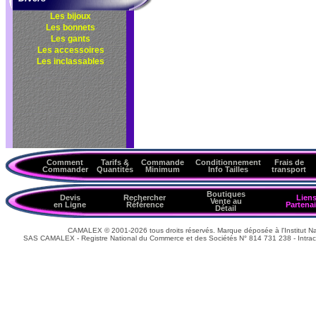
Les bijoux
Les bonnets
Les gants
Les accessoires
Les inclassables
Comment
Tarifs &
Commande
Conditionnement
Frais de
Commander
Quantités
Minimum
Info Tailles
transport
Boutiques
Devis
Rechercher
Lien
Vente au
en Ligne
Référence
Partenai
Détail
CAMALEX © 2001-2026 tous droits réservés. Marque déposée à l'Institut Nat
SAS CAMALEX - Registre National du Commerce et des Sociétés N° 814 731 238 - Intrac