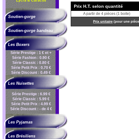
Lycra & Caracos
Prix H.T. selon quantité
A partir de 4 pièces (1 boite)
Soutien-gorge
Prix unitaire
(pour une pièc
Soutien-gorge bandeau
Les Boxers
Série Prestige : 1 € et +
Série Fashion : 0.90 €
Série Classic : 0.80 €
Série Petit Prix : 0.70 €
Série Discount : 0.49 €
Les Nuisettes
Série Prestige : 6.99 €
Série Classic : 5.99 €
Série Petit Prix : 4.99 €
Série Discount : - de 4 €
Les Pyjamas
Les Brésiliens