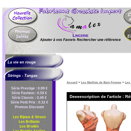
Lingerie
Ajouter à vos Favoris
|
Rechercher une référence
La vie en rouge
Strings - Tangas
Accueil
>
Les Maillots de Bain Femme
>
Les
Série Prestige : 0.99 €
Série Fashion : 0.59 €
Deeeescription de l'article : R
Série Classic : 0.49 €
Série Petit Prix : 0.32 €
Promos Discount
Les Bijoux & Strass
Les Brillants
Les Brodés